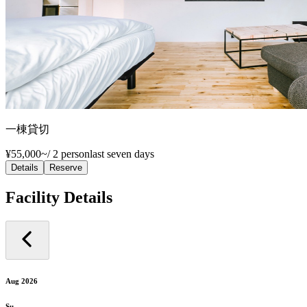
一棟貸切
¥55,000~
/
2 person
last seven days
Details
Reserve
Facility Details
Aug 2026
Su