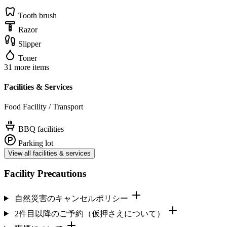
Tooth brush
Razor
Slipper
Toner
31 more items
Facilities & Services
Food Facility / Transport
BBQ facilities
Parking lot
View all facilities & services
Facility Precautions
自然災害のキャンセルポリシー
2件目以降のご予約（仮押さえについて）