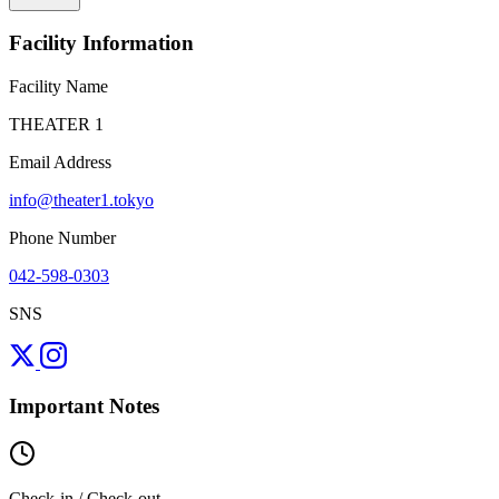
Facility Information
Facility Name
THEATER 1
Email Address
info@theater1.tokyo
Phone Number
042-598-0303
SNS
Important Notes
Check-in / Check-out