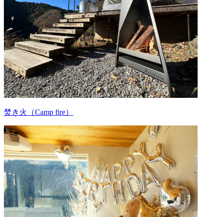
焚き火（Camp fire）