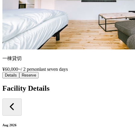
一棟貸切
¥60,000~
/
2 person
last seven days
Details
Reserve
Facility Details
Aug 2026