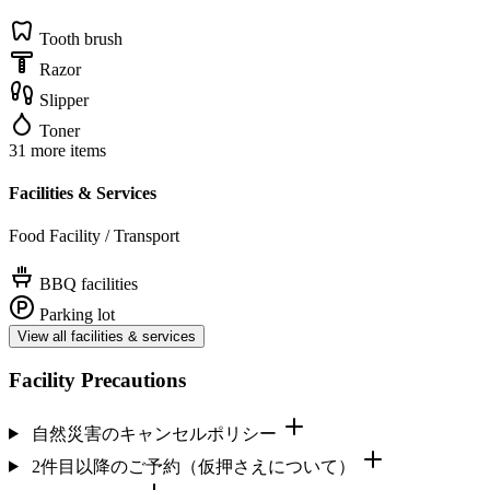
Tooth brush
Razor
Slipper
Toner
31 more items
Facilities & Services
Food Facility / Transport
BBQ facilities
Parking lot
View all facilities & services
Facility Precautions
自然災害のキャンセルポリシー
2件目以降のご予約（仮押さえについて）